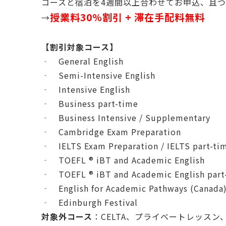
コースと宿泊を4週間以上合わせてお申込、且つ
授業料30%割引 + 滞在手配料無料
→
【割引対象コース】
‐ General English
‐ Semi-Intensive English
‐ Intensive English
‐ Business part-time
‐ Business Intensive / Supplementary
‐ Cambridge Exam Preparation
‐ IELTS Exam Preparation / IELTS part-ti
‐ TOEFL ® iBT and Academic English
‐ TOEFL ® iBT and Academic English part
‐ English for Academic Pathways (Canada
‐ Edinburgh Festival
対象外コース
：CELTA、プライベートレッスン、TOE