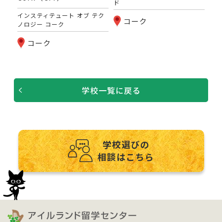
ド
 オ
カプ
ン
ラン
インスティテュート オブ テク
コーク
ノロジー コーク
コーク
学校一覧に戻る
学校選びの
相談はこちら